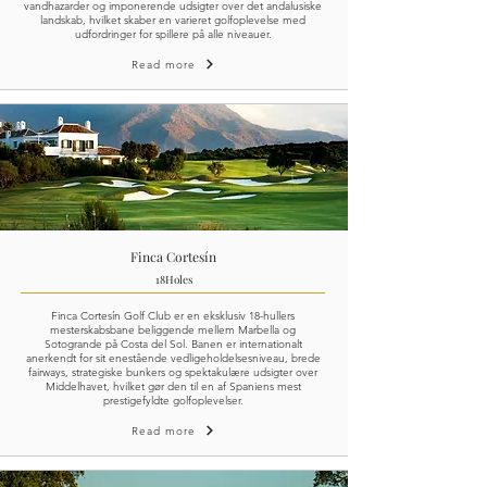
vandhazarder og imponerende udsigter over det andalusiske
landskab, hvilket skaber en varieret golfoplevelse med
udfordringer for spillere på alle niveauer.
Read more
Finca Cortesín
18
Holes
Finca Cortesín Golf Club er en eksklusiv 18-hullers
mesterskabsbane beliggende mellem Marbella og
Sotogrande på Costa del Sol. Banen er internationalt
anerkendt for sit enestående vedligeholdelsesniveau, brede
fairways, strategiske bunkers og spektakulære udsigter over
Middelhavet, hvilket gør den til en af Spaniens mest
prestigefyldte golfoplevelser.
Read more