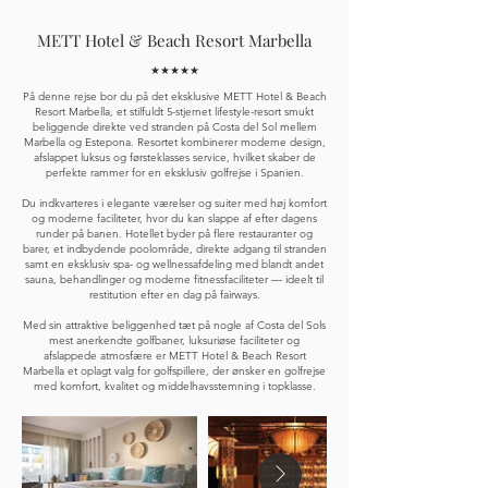
METT Hotel & Beach Resort Marbella
★★★★★
På denne rejse bor du på det eksklusive METT Hotel & Beach
Resort Marbella, et stilfuldt 5-stjernet lifestyle-resort smukt
beliggende direkte ved stranden på Costa del Sol mellem
Marbella og Estepona. Resortet kombinerer moderne design,
afslappet luksus og førsteklasses service, hvilket skaber de
perfekte rammer for en eksklusiv golfrejse i Spanien.
Du indkvarteres i elegante værelser og suiter med høj komfort
og moderne faciliteter, hvor du kan slappe af efter dagens
runder på banen. Hotellet byder på flere restauranter og
barer, et indbydende poolområde, direkte adgang til stranden
samt en eksklusiv spa- og wellnessafdeling med blandt andet
sauna, behandlinger og moderne fitnessfaciliteter — ideelt til
restitution efter en dag på fairways.
Med sin attraktive beliggenhed tæt på nogle af Costa del Sols
mest anerkendte golfbaner, luksuriøse faciliteter og
afslappede atmosfære er METT Hotel & Beach Resort
Marbella et oplagt valg for golfspillere, der ønsker en golfrejse
med komfort, kvalitet og middelhavsstemning i topklasse.