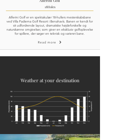
Alferini Golf
18
Holes
Alferini Golf er en spektakulær 18-hullers mesterskabsbane
ved Villa Padierna Golf Resort i Benahavís. Banen er kendt for
sit udfordrende layout, dramatiske højdeforskelle og
naturskønne omgivelser, som giver en eksklusiv golfoplevelse
for spillere, der søger en teknisk og varieret bane.
Read more
Weather at your destination