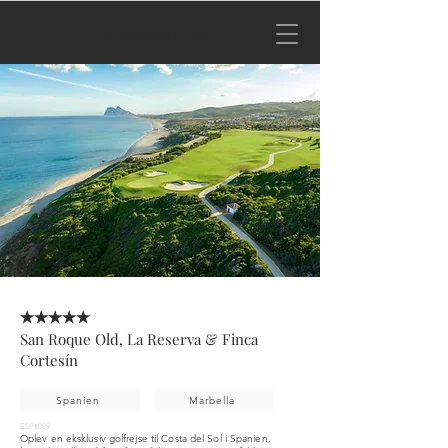
Excellent Golf
★★★★★
San Roque Old, La Reserva & Finca
Cortesín
Spanien
Marbella
ESP#009
Oplev en eksklusiv golfrejse til Costa del Sol i Spanien,