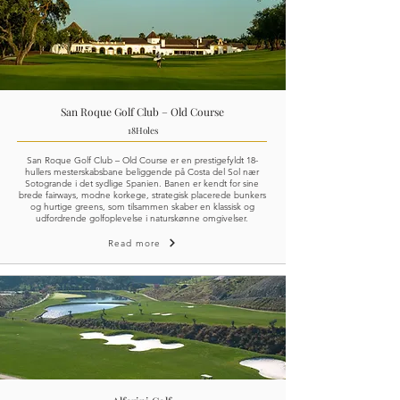
San Roque Golf Club – Old Course
18
Holes
San Roque Golf Club – Old Course er en prestigefyldt 18-
hullers mesterskabsbane beliggende på Costa del Sol nær
Sotogrande i det sydlige Spanien. Banen er kendt for sine
brede fairways, modne korkege, strategisk placerede bunkers
og hurtige greens, som tilsammen skaber en klassisk og
udfordrende golfoplevelse i naturskønne omgivelser.
Read more