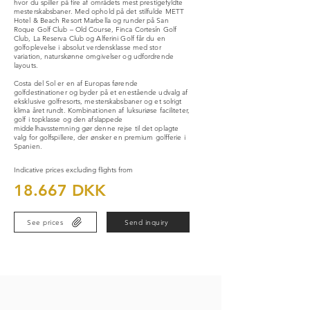
hvor du spiller på fire af områdets mest prestigefyldte
mesterskabsbaner. Med ophold på det stilfulde METT
Hotel & Beach Resort Marbella og runder på San
Roque Golf Club – Old Course, Finca Cortesín Golf
Club, La Reserva Club og Alferini Golf får du en
golfoplevelse i absolut verdensklasse med stor
variation, naturskønne omgivelser og udfordrende
layouts.
Costa del Sol er en af Europas førende
golfdestinationer og byder på et enestående udvalg af
eksklusive golfresorts, mesterskabsbaner og et solrigt
klima året rundt. Kombinationen af luksuriøse faciliteter,
golf i topklasse og den afslappede
middelhavsstemning gør denne rejse til det oplagte
valg for golfspillere, der ønsker en premium golfferie i
Spanien.
Indicative prices excluding flights from
18.667 DKK
See prices
Send inquiry