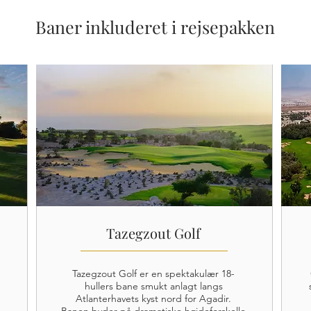
Baner inkluderet i rejsepakken
Tazegzout Golf
Tazegzout Golf er en spektakulær 18-
hullers bane smukt anlagt langs
Atlanterhavets kyst nord for Agadir.