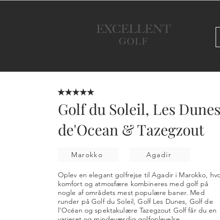
★★★★★
Golf du Soleil, Les Dunes
de'Ocean & Tazegzout
Marokko
Agadir
Oplev en elegant golfrejse til Agadir i Marokko, hv
komfort og atmosfære kombineres med golf på
nogle af områdets mest populære baner. Med
runder på Golf du Soleil, Golf Les Dunes, Golf de
l’Océan og spektakulære Tazegzout Golf får du en
varieret og mindeværdig golfoplevelse.