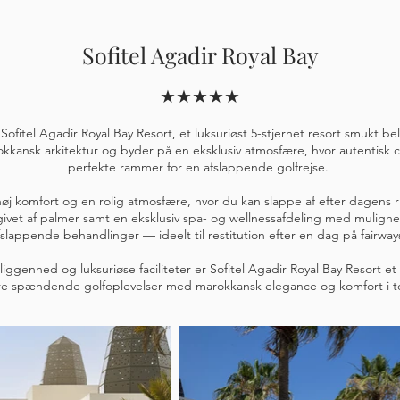
Sofitel Agadir Royal Bay
★★★★★
ofitel Agadir Royal Bay Resort, et luksuriøst 5-stjernet resort smukt b
marokkansk arkitektur og byder på en eksklusiv atmosfære, hvor autenti
perfekte rammer for en afslappende golfrejse.
 høj komfort og en rolig atmosfære, hvor du kan slappe af efter dagens
ivet af palmer samt en eksklusiv spa- og wellnessafdeling med mulig
fslappende behandlinger — ideelt til restitution efter en dag på fairway
ggenhed og luksuriøse faciliteter er Sofitel Agadir Royal Bay Resort et o
e spændende golfoplevelser med marokkansk elegance og komfort i t