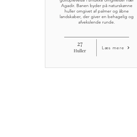
golfoplevelse i smukke omgivelser nær
Agadir. Banen byder på naturskønne
huller omgivet af palmer og åbne
landskaber, der giver en behagelig og
afvekslende runde.
27
Læs mere
Huller