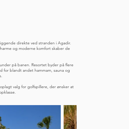
eliggende direkte ved stranden i Agadir.
sk charme og moderne komfort skaber de
 runder på banen. Resortet byder på flere
hed for blandt andet hammam, sauna og
s.
plagt valg for golfspillere, der ønsker at
opklasse.