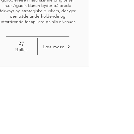
golfoplevelse i naturskønne omgivelser
nær Agadir. Banen byder på brede
fairways og strategiske bunkers, der gør
den både underholdende og
udfordrende for spillere på alle niveauer.
27
Læs mere
Huller