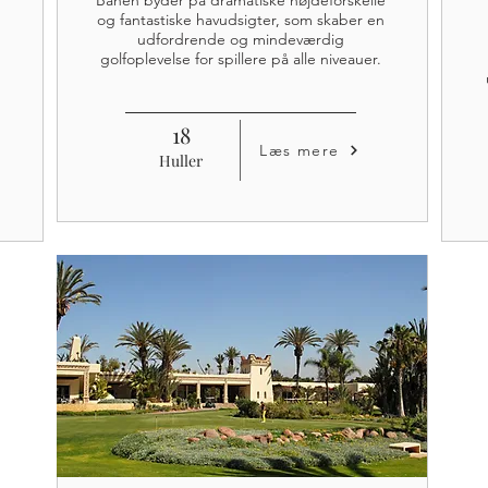
Banen byder på dramatiske højdeforskelle
og fantastiske havudsigter, som skaber en
udfordrende og mindeværdig
golfoplevelse for spillere på alle niveauer.
18
Læs mere
Huller