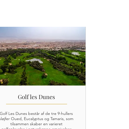
Golf les Dunes
Golf Les Dunes består af de tre 9-hullers
sløjfer Oued, Eucalyptus og Tamaris, som
tilsammen skaber en varieret