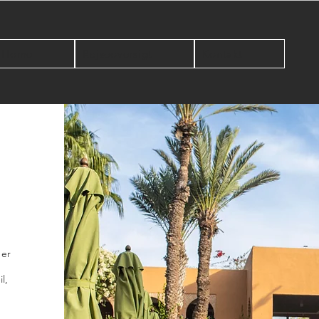
Home
Rejseoversigt
Kontakt
s
 er
l,