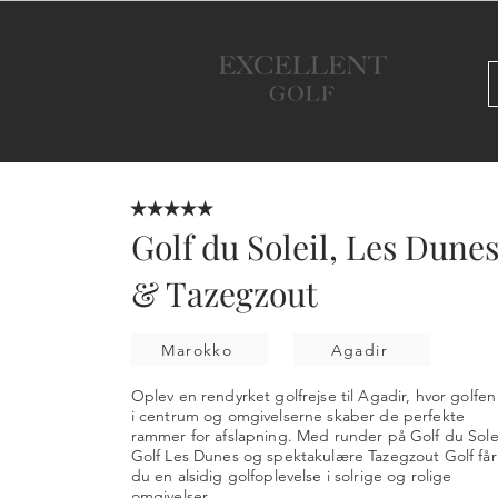
★★★★★
Golf du Soleil, Les Dune
& Tazegzout
Marokko
Agadir
Oplev en rendyrket golfrejse til Agadir, hvor golfen
i centrum og omgivelserne skaber de perfekte
rammer for afslapning. Med runder på Golf du Solei
Golf Les Dunes og spektakulære Tazegzout Golf får
du en alsidig golfoplevelse i solrige og rolige
omgivelser.