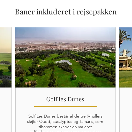
Baner inkluderet i rejsepakken
Golf les Dunes
Golf Les Dunes består af de tre 9-hullers
sløjfer Oued, Eucalyptus og Tamaris, som
tilsammen skaber en varieret