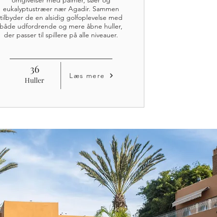
omgivelser med palmer, søer og
eukalyptustræer nær Agadir. Sammen
tilbyder de en alsidig golfoplevelse med
både udfordrende og mere åbne huller,
der passer til spillere på alle niveauer.
36
Læs mere
Huller