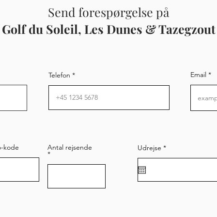
Send forespørgelse på
Golf du Soleil, Les Dunes & Tazegzout
Email
Telefon
-kode
Antal rejsende
r
Udrejse
*
e
q
u
i
r
e
d