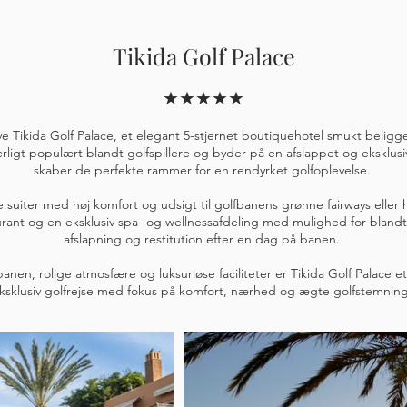
Tikida Golf Palace
★★★★★
e Tikida Golf Palace, et elegant 5-stjernet boutiquehotel smukt beligge
ærligt populært blandt golfspillere og byder på en afslappet og eksklu
skaber de perfekte rammer for en rendyrket golfoplevelse.
e suiter med høj komfort og udsigt til golfbanens grønne fairways eller
rant og en eksklusiv spa- og wellnessafdeling med mulighed for blan
afslapning og restitution efter en dag på banen.
nen, rolige atmosfære og luksuriøse faciliteter er Tikida Golf Palace et 
ksklusiv golfrejse med fokus på komfort, nærhed og ægte golfstemning