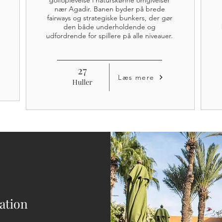
e
golfoplevelse i naturskønne omgivelser
nær Agadir. Banen byder på brede
fairways og strategiske bunkers, der gør
den både underholdende og
udfordrende for spillere på alle niveauer.
27
Læs mere
Huller
nation