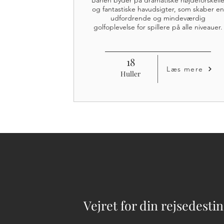
Banen byder på dramatiske højdeforskell
og fantastiske havudsigter, som skaber en
udfordrende og mindeværdig
golfoplevelse for spillere på alle niveauer.
18
Læs mere
Huller
Vejret for din rejsedesti