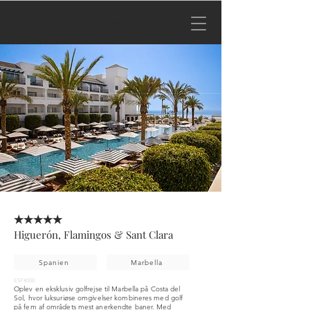
Excellent Golf
★★★★★
Higuerón, Flamingos & Sant Clara
Spanien
Marbella
ESP#008
Oplev en eksklusiv golfrejse til Marbella på Costa del
Sol, hvor luksuriøse omgivelser kombineres med golf
på fem af områdets mest anerkendte baner. Med