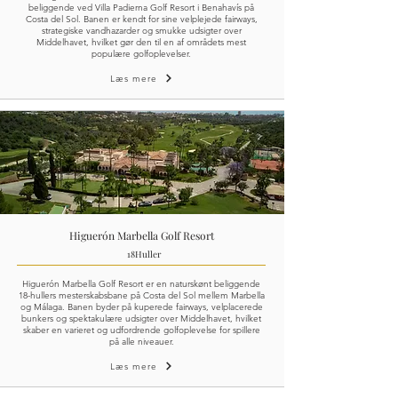
beliggende ved Villa Padierna Golf Resort i Benahavís på
Costa del Sol. Banen er kendt for sine velplejede fairways,
strategiske vandhazarder og smukke udsigter over
Middelhavet, hvilket gør den til en af områdets mest
populære golfoplevelser.
Læs mere
Higuerón Marbella Golf Resort
18
Huller
Higuerón Marbella Golf Resort er en naturskønt beliggende
18-hullers mesterskabsbane på Costa del Sol mellem Marbella
og Málaga. Banen byder på kuperede fairways, velplacerede
bunkers og spektakulære udsigter over Middelhavet, hvilket
skaber en varieret og udfordrende golfoplevelse for spillere
på alle niveauer.
Læs mere