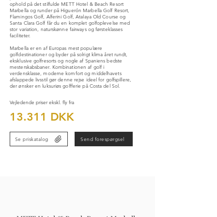
ophold på det stilfulde METT Hotel & Beach Resort
Marbella og runder på Higuerón Marbella Golf Resort,
Flamingos Golf, Alferini Golf, Atalaya Old Course og
Santa Clara Golf får du en komplet golfoplevelse med
stor variation, naturskønne fairways og førsteklasses
faciliteter.
Marbella er en af Europas mest populære
golfdestinationer og byder på solrigt klima året rundt,
eksklusive golfresorts og nogle af Spaniens bedste
mesterskabsbaner. Kombinationen af golf i
verdensklasse, moderne komfort og middelhavets
afslappede livsstil gør denne rejse ideel for golfspillere,
der ønsker en luksuriøs golfferie på Costa del Sol.
Vejledende priser ekskl. fly fra
13.311 DKK
Se priskatalog
Send forespørgsel