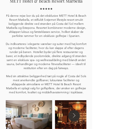
METT Hotel & Beach Resort Marbella
★★★★★
På denne rejse bor du på det eksklusive METT Hotel & Beach
Resort Marbella, et stilfuldt 5-stjernet lifestyle-resort smukt
beliggende direkte ved stranden på Costa del Sol mellem
Marbella og Estepona. Resortet kombinerer moderne design,
afslappet luksus og førsteklasses service, hvilket skaber de
perfekte rammer for en eksklusiv golfrejse i Spanien.
Du indkvarteres i elegante værelser og suiter med høj komfort
og moderne faciliteter, hvor du kan slappe af efter dagens
runder på banen. Hotellet byder på flere restauranter og
barer, et indbydende poolområde, direkte adgang til stranden
samt en eksklusiv spa- og wellnessafdeling med blandt andet
sauna, behandlinger og moderne fitnessfaciliteter — ideelt til
restitution efter en dag på fairways.
Med sin attraktive beliggenhed tæt på nogle af Costa del Sols
mest anerkendte golfbaner, luksuriøse faciliteter og
afslappede atmosfære er METT Hotel & Beach Resort
Marbella et oplagt valg for golfspillere, der ønsker en golfrejse
med komfort, kvalitet og middelhavsstemning i topklasse.