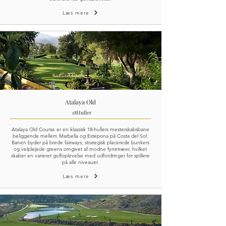
Læs mere
Atalaya Old
18
Huller
Atalaya Old Course er en klassisk 18-hullers mesterskabsbane
beliggende mellem Marbella og Estepona på Costa del Sol.
Banen byder på brede fairways, strategisk placerede bunkers
og velplejede greens omgivet af modne fyrretræer, hvilket
skaber en varieret golfoplevelse med udfordringer for spillere
på alle niveauer.
Læs mere