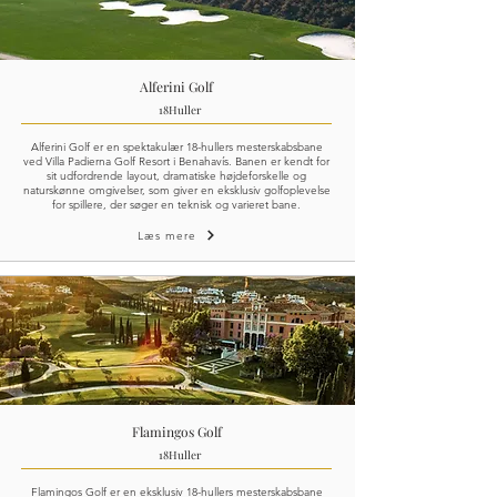
Alferini Golf
18
Huller
Alferini Golf er en spektakulær 18-hullers mesterskabsbane
ved Villa Padierna Golf Resort i Benahavís. Banen er kendt for
sit udfordrende layout, dramatiske højdeforskelle og
naturskønne omgivelser, som giver en eksklusiv golfoplevelse
for spillere, der søger en teknisk og varieret bane.
Læs mere
Flamingos Golf
18
Huller
Flamingos Golf er en eksklusiv 18-hullers mesterskabsbane