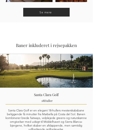
Se mere
Baner inkluderet i rejsepakken
Santa Clara Golf
18
Huller
Santa Clara Golf er en elegant 18-hullers mesterskabsbane
beliggende få minutter fra Marbella på Costa del Sol. Banen
kombinerer brede fairways, velplejede greens og naturskønne
omgivelser med udsigt til Middelhavet og Sierra Blanca-
bjergene, hvilket skaber en afslappende, men samtidig
udfordrende golfoplevelse.