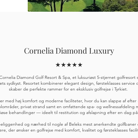
Cornelia Diamond Luxury
★★★★★
Cornelia Diamond Golf Resort & Spa, et luksuriøst 5-stjernet golfresor
s sydkyst. Resortet kombinerer elegant design, førsteklasses service og
skaber de perfekte rammer for en eksklusiv golfrejse i Tyrkiet.
uiter med høj komfort og moderne faciliteter, hvor du kan slappe af eft
poolområder, privat strand samt en omfattende spa- og wellnessafdelin
iøse behandlinger — ideelt til restitution og afslapning efter en dag på 
 beliggenhed og nærhed til nogle af Beleks mest anerkendte golfbaner 
llere, der ønsker en golfrejse med komfort, kvalitet og førsteklasses faci