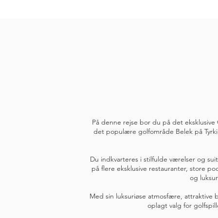
På denne rejse bor du på det eksklusive 
det populære golfområde Belek på Tyrkiet
Du indkvarteres i stilfulde værelser og s
på flere eksklusive restauranter, store 
og luksur
Med sin luksuriøse atmosfære, attraktive
oplagt valg for golfspi