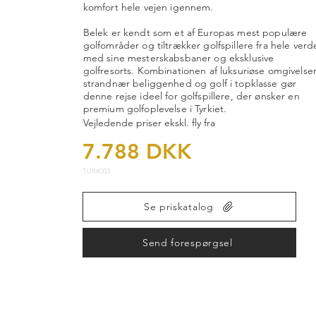
komfort hele vejen igennem.
Belek er kendt som et af Europas mest populære
golfområder og tiltrækker golfspillere fra hele verd
med sine mesterskabsbaner og eksklusive
golfresorts. Kombinationen af luksuriøse omgivelser
strandnær beliggenhed og golf i topklasse gør
denne rejse ideel for golfspillere, der ønsker en
premium golfoplevelse i Tyrkiet.
Vejledende priser ekskl. fly fra
7.788 DKK
TUR#003
Se priskatalog
Send forespørgsel