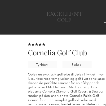
★★★★★
Cornelia Golf Club
Tyrkiet
Belek
Oplev en eksklusiv golfrejse til Belek i Tyrkiet, hvor
luksuriøse resortomgivelser og golf i verdensklasse
skaber de perfekte rammer for en afslappende
golfferie ved Middelhavet. Med ophold på det
elegante Cornelia Diamond Golf Resort & Spa og
runder på den anerkendte Cornelia Faldo Golf
Course får du en komplet golfoplevelse med
naturskønne fairways, førsteklasses faciliteter og hø