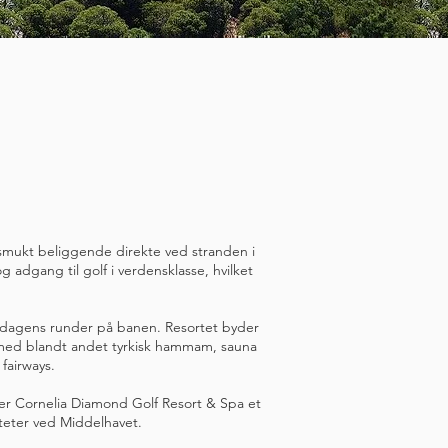
t smukt beliggende direkte ved stranden i
 adgang til golf i verdensklasse, hvilket
er dagens runder på banen. Resortet byder
g med blandt andet tyrkisk hammam, sauna
fairways.
er Cornelia Diamond Golf Resort & Spa et
liteter ved Middelhavet.