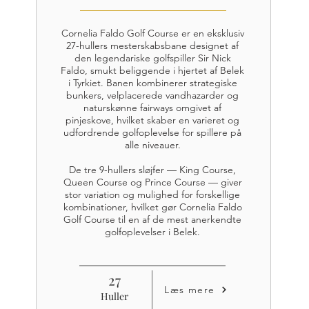
Cornelia Faldo Golf Course er en eksklusiv
27-hullers mesterskabsbane designet af
den legendariske golfspiller Sir Nick
Faldo, smukt beliggende i hjertet af Belek
i Tyrkiet. Banen kombinerer strategiske
bunkers, velplacerede vandhazarder og
naturskønne fairways omgivet af
pinjeskove, hvilket skaber en varieret og
udfordrende golfoplevelse for spillere på
alle niveauer.
De tre 9-hullers sløjfer — King Course,
Queen Course og Prince Course — giver
stor variation og mulighed for forskellige
kombinationer, hvilket gør Cornelia Faldo
Golf Course til en af de mest anerkendte
golfoplevelser i Belek.
27
Læs mere
Huller